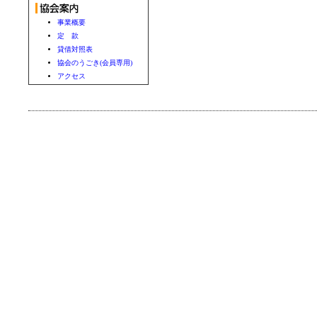
事業概要
定 款
貸借対照表
協会のうごき(会員専用)
アクセス