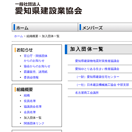
ホーム
> 組織概要 > 加入団体一覧
加入団体一覧
官公庁・関係団体
からのお知らせ
愛知県建築物地震対策推進協議会
協会からのお知らせ
愛知ゆとりある住まい推進協議会
図書販売、諸用紙
（一財）愛知県建築住宅センター
委員会情報
（一社）日本建設機械施工協会 中部支部
名古屋商工会議所
組織
役員名簿
協議員会名簿
会員名簿
加入団体一覧
関係団体リンク