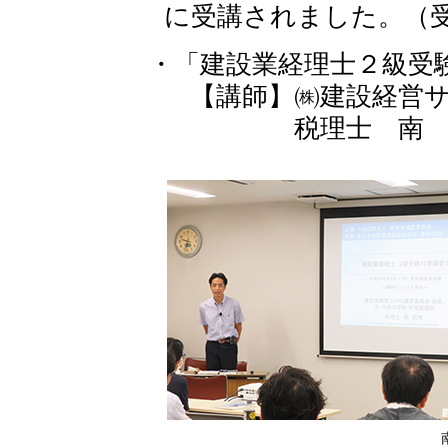
に受講されました。（受
・「建設業経理士２級受
【講師】㈱建設経営サ
税理士 南 武