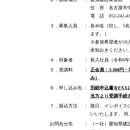
住 所 名古屋市中
電 話 052-242-41
３．募集人員
：
各40名（但し、5
ます。）
※参加希望者が1
承知おきください
４．対象者
：
新入社員（令和6
５．受講料
：
正会員：3,300円・
み）
６．申し込み先
：
別紙申込書をFAX
当方より受講手続
７．振込方法
：
後日、インボイス
いいたします。 
お問合せ先
：
（一社）愛知県建