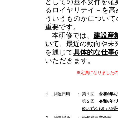
としての基本要件を確
るロイヤリテイ－を高
ういうものかについて
重要です。
本研修では、
建設産
いて
、最近の動向や未
を通じて
具体的な仕事
いただきます。
※定員になりました
１．開催日時
：
第１回
令和6年4月
第２回
令和6年4月
※いずれも9：30
２．開催場所
：
愛知建設業会館