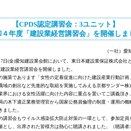
【CPDS認定講習会：3ユニット】
和４年度「建設業経営講習会」を開催しま
（一社）愛
月7日(金)愛知建設業会館において、東日本建設業保証株式会社
度建設業経営講習会を開催しました。
施策であります「女性の定着促進に向けた建設産業行動計画
職域の創出など先進的な取組を実施してみえる京都サンダー株
業界における女性活躍に向けた内容に重点を置いてご講義頂き
局の木下適正業務管理官から国家公務員倫理の制度・運用の概
きました。
講習会もウイルス感染拡大防止対策の一環として、参加定員
催とし、出席された皆様方は熱心に聴講されました。（聴講者: