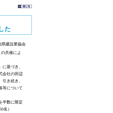
した
知県建設業協会
との共催によ
」に基づき、
式会社の田辺
、引き続き、
略等について
を半数に限定
50名）