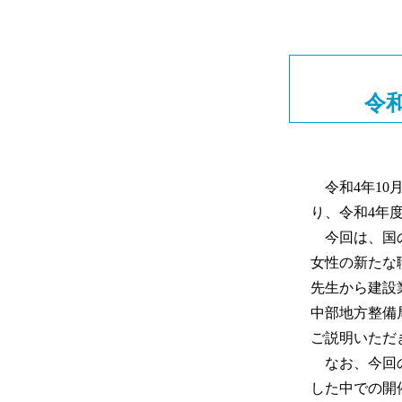
令
令和4年10
り、令和4年
今回は、国の
女性の新たな
先生から建設
中部地方整備
ご説明いただ
なお、今回の
した中での開