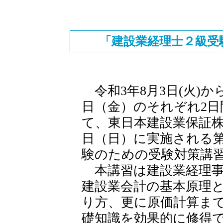
「建設業経理士２級受
令和3年8月3日(火)か
日（金）のそれぞれ2
て、東日本建設業保証株
日（日）に実施される第
験のための受験対策講
本講習は建設業経理事
建設業会計の基本原理
り方、更に原価計算まで
礎知識を効果的に修得