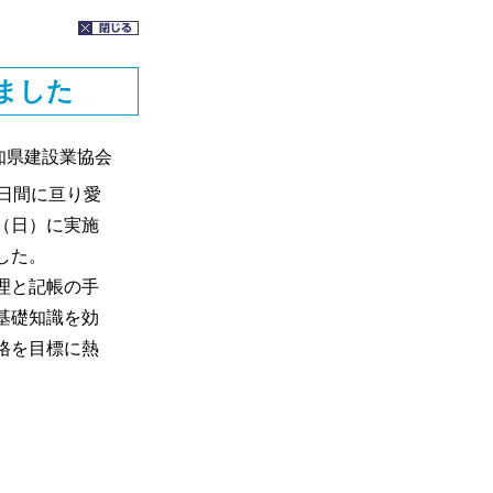
ました
知県建設業協会
2日間に亘り愛
（日）に実施
した。
理と記帳の手
基礎知識を効
格を目標に熱