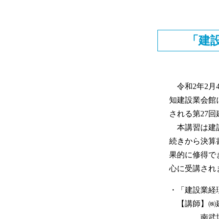
「建
令和2年2月
知建設業会館
される第27
本講習は建設
続きから決算
果的に修得で
心に受講され
・「建設業経
【講師】㈱
南武博税