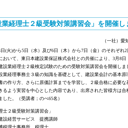
設業経理士２級受験対策講習会」を開催し
（一社）愛
4日(火)から5日（水）及び6日（木）から7日（金）のそれぞれ
において、東日本建設業保証株式会社との共催により、3月8日
回建設業経理士２級検定試験のための受験対策講習会を開催しま
業経理事務士３級の知識を基礎として、建設業会計の基本原
書の作り方、さらに原価計算までを学習し、２級合格に必要な
きるよう実習を中心とした内容であり、出席された皆様方は合
ました。（受講者；のべ65名）
理士２級受験対策講習会」
建設経営サービス 提携講師
理士事務所 税理士