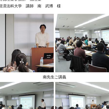
法科大学 講師 南 武博 様
南先生ご講義