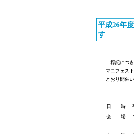
平成26年
す
標記につき
マニフェス
とおり開催
日 時：
会 場：