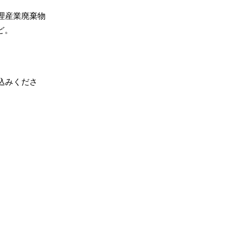
理産業廃棄物
ど。
込みくださ
。