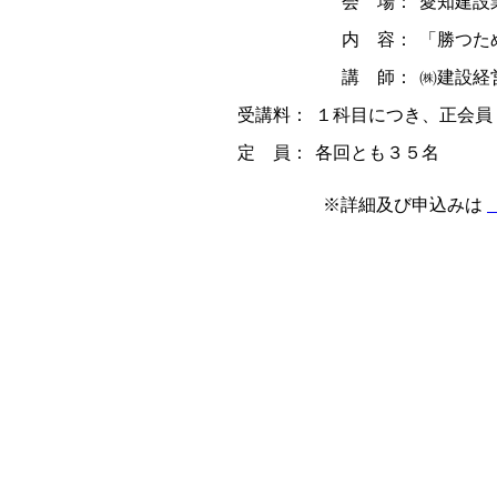
会 場：
愛知建設業
内 容：
「勝つた
講 師：
㈱建設経
受講料：
１科目につき、正会員；
定 員：
各回とも３５名
※詳細及び申込みは