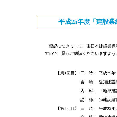
平成25年度「建設
標記につきまして、東日本建設業保
すので、是非ご聴講くださいますよう
【第1回目】
日 時：
平成25年9
会 場：
愛知建設業
内 容：
「地域建
講 師：
㈱建設経
【第2回目】
日 時：
平成25年9