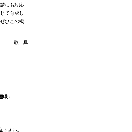
要請にも対応
通じて育成し
、ぜひこの機
。
敬 具
理職）
込下さい。