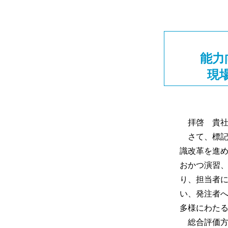
能力
現
拝啓 貴社
さて、標記
識改革を進
おかつ演習
り、担当者
い、発注者
多様にわた
総合評価方