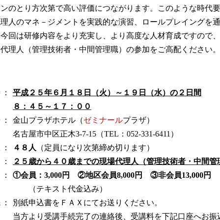
ョンのとり方次第で高い評価につながります。このような時代
代理人のマネ－ジメントを実践的な演習、ロールプレイングを
。今回は研修内容をより充実し、より高度な人材育成ですので
場代理人（管理技術者・中間管理職）の参加をご高配ください
時
：
平成２５年６月１８日（火）～１９日（水）の２日間
８：４５～１７：００
場
：
金山プラザホテル（
ゼミナール
プラザ）
名古屋市中区正木3-7-15（TEL：052-331-6411）
数
：
４８人
（定員になり次第締め切ります）
：
２５歳から４０歳までの現場代理人（管理技術者・中間管
：
①会員：3,000円 ②地区会員8,000円 ③非会員13,000円
（テキスト代金込み）
先
：
別紙申込書をＦＡＸにてお送りください。
当方より受講手続完了の連絡後、受講料を下記口座へお振