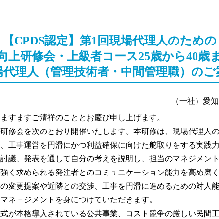
【CPDS認定】第1回現場代理人のための
向上研修会・上級者コース25歳から40歳
場代理人（管理技術者・中間管理職）のご
（一社）愛知
ますますご清祥のこととお慶び申し上げます。
研修会を次のとおり開催いたします。本研修は、現場代理人の
め、工事運営を円滑にかつ利益確保に向けた舵取りをする実践
、討議、発表を通して自分の考えを説明し、担当のマネジメン
に強く求められる発注者とのコミュニケーション能力を高め磨
への変更提案や近隣との交渉、工事を円滑に進めるための対人
るマネ－ジメントを身につけていただきます。
式が本格導入されている公共事業、コスト競争の厳しい民間工