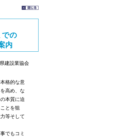
までの
案内
県建設業協会
本格的な意
力を高め、な
トの本質に迫
くことを狙
能力等そして
事でもコミ