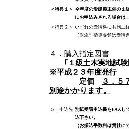
＜特典１＞
今年度の愛建協主催の１
にお申込みされる場合は
＜特典２＞
いずれの受講料にも施工
（※添削指導要領は受講
４．購入指定図書
｢１級土木実地試験
※平成２３年度発行
定価
３，５
別途かかります。
５．申込先
別紙受講申込書をFAXし
込下さい。
（お振込手数料は貴社に