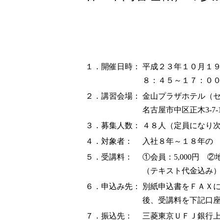
１．開催日時：
平成２３年１０月１
８：４５～１７：０
２．講習会場：
金山プラザホテル（
名古屋市中区正木3-7-15（
３．募集人数：
４８人（定員になり
４．対象者：
入社８年～１８年の
５．受講料：
①会員：5,000円 ②地
（テキスト代金込み
６．申込み先：
別紙申込書をＦＡＸに
後、受講料を下記口
７．振込先：
三菱東京ＵＦＪ銀行