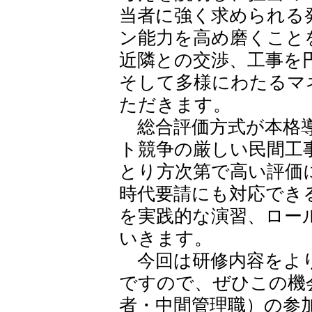
当者に強く求められる
ン能力を高め磨くこと
近隣との交渉、工事を
そして多様にわたるマ
ただきます。
総合評価方式が本格導
ト競争の厳しい民間工
とり方次第で高い評価
時代要請にも対応でき
を実践的な演習、ロー
いきます。
今回は研修内容をより
ですので、ぜひこの機
者・中間管理職）の参