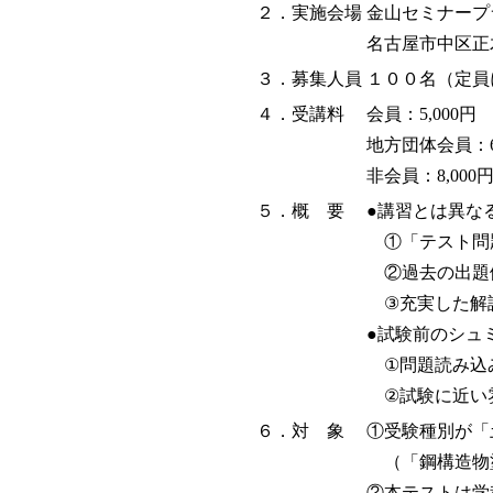
２．実施会場
金山セミナープ
名古屋市中区正木3-7
３．募集人員
１００名（定員
４．受講料
会員：5,000円
地方団体会員：6,
非会員：8,000
５．概 要
●講習とは異な
①「テスト問
②過去の出題
③充実した解
●試験前のシュ
①問題読み込
②試験に近い
６．対 象
①受験種別が「
（「鋼構造物
②本テストは学