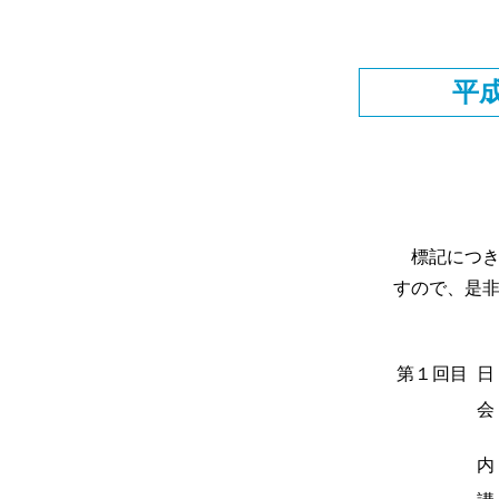
平
標記につき
すので、是
第１回目
日
会
内