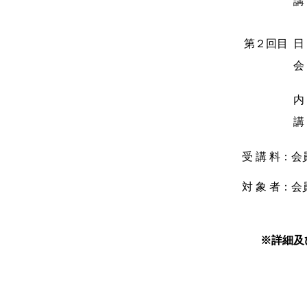
講
第２回目
日
会
内
講
受 講 料：会
対 象 者：
※詳細及