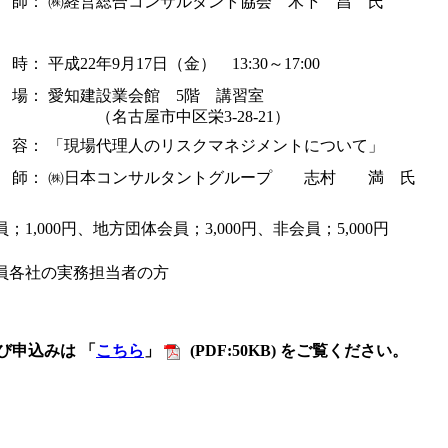
 師：
㈱経営総合コンサルタント協会 木下 昌 氏
 時：
平成22年9月17日（金） 13:30～17:00
 場：
愛知建設業会館 5階 講習室
（名古屋市中区栄3-28-21）
 容：
「現場代理人のリスクマネジメントについて」
 師：
㈱日本コンサルタントグループ 志村 満 氏
員；1,000円、地方団体会員；3,000円、非会員；5,000円
会員各社の実務担当者の方
び申込みは 「
こちら
」
(PDF:50KB) をご覧ください。