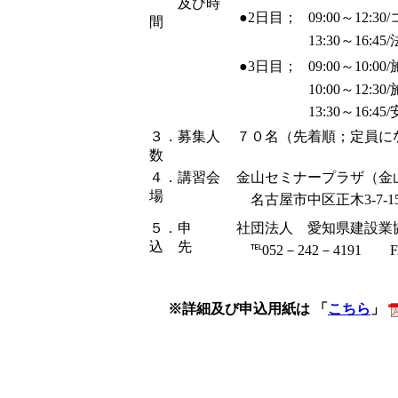
及び時
●2日目；
09:00～12
間
13:30～16:45
●3日目；
09:00～10:
10:00～12
13:30～16:
３．募集人
７０名（先着順；定員に
数
４．講習会
金山セミナープラザ（金
場
名古屋市中区正木3-7-15 
５．申
社団法人 愛知県建設業
込 先
℡052－242－4191 FA
※詳細及び申込用紙は 「
こちら
」