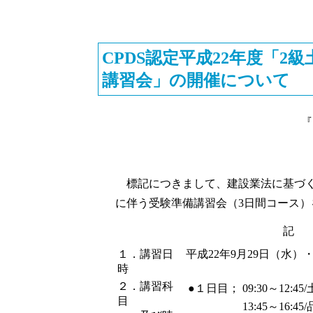
CPDS認定平成22年度「
講習会」の開催について
『
標記につきまして、建設業法に基づく
に伴う受験準備講習会（3日間コース
記
１．講習日
平成22年9月29日（水）
時
２．講習科
●１日目；
09:30～12:
目
13:45～16:4