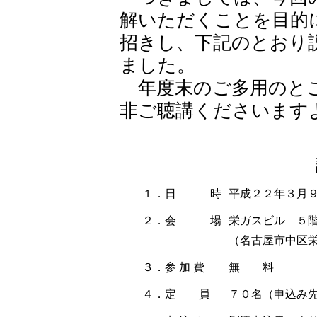
解いただくことを目的
招きし、下記のとおり
ました。
年度末のご多用のとこ
非ご聴講くださいます
１．日 時
平成２２年３月
２．会 場
栄ガスビル ５
（名古屋市中区栄三
３．参 加 費
無 料
４．定 員
７０名（申込み