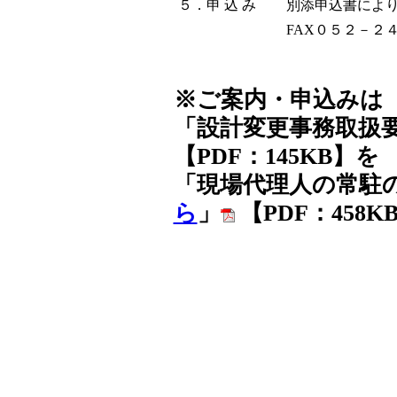
５．申 込 み
別添申込書により
FAX０５２－２
※ご案内・申込みは
「設計変更事務取扱
【PDF：145KB】を
「現場代理人の常駐
ら
」
【PDF：458