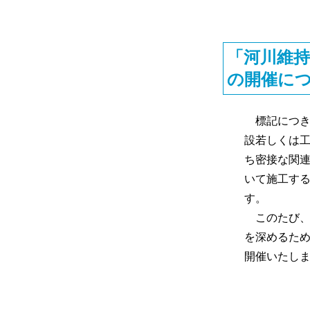
「河川維
の開催に
標記につきま
設若しくは
ち密接な関
いて施工す
す。
このたび、
を深めるた
開催いたし