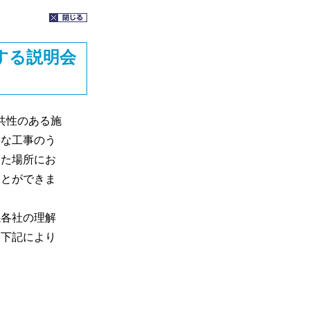
する説明会
共性のある施
要な工事のう
した場所にお
ことができま
各社の理解
を下記により