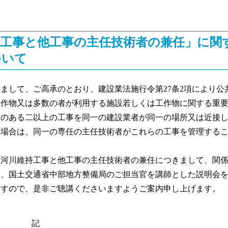
持工事と他工事の主任技術者の兼任」に関
ついて
して、ご高承のとおり、建設業法施行令第27条2項により公
工作物又は多数の者が利用する施設若しくは工作物に関する重
連のある二以上の工事を同一の建設業者が同一の場所又は近接
る場合は、同一の専任の主任技術者がこれらの工事を管理する
河川維持工事と他工事の主任技術者の兼任につきまして、関係
め、国土交通省中部地方整備局のご担当官を講師とした説明会
ますので、是非ご聴講くださいますようご案内申し上げます。
記