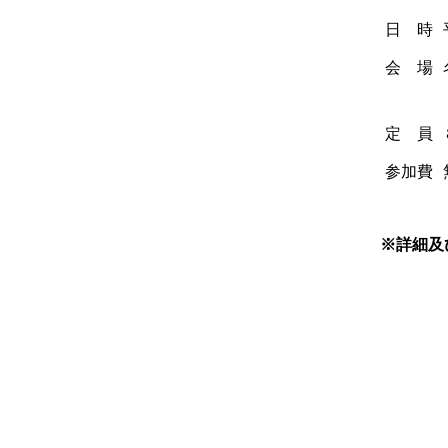
日 時
会 場
定 員
参加費
※詳細及